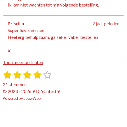
Ik kan niet wachten tot m’n volgende bestelling.
Priscilla
2 jaar geleden
Super lieve mensen
Heel erg behulpzaam, ga zeker vaker bestellen
X
Toon meer berichten
1
2
3
4
5
S
R
t
a
s
s
s
s
s
e
21 stemmen
t
m
t
t
t
t
t
© 2023 - 2026 ♥ DIYCutest ♥
i
m
e
Powered by
e
e
JouwWeb
e
e
e
n
n
g
r
r
r
r
r
:
r
r
r
r
3