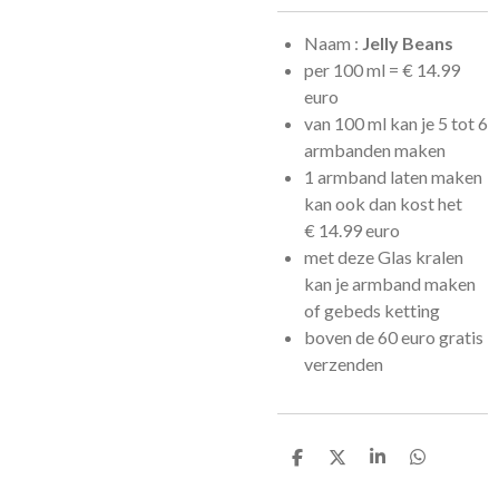
Naam :
Jelly Beans
per 100 ml =
€
14.99
euro
van 100 ml kan je 5 tot 6
armbanden maken
1 armband laten maken
kan ook dan kost het
€
14.99 euro
met deze Glas kralen
kan je armband maken
of gebeds ketting
boven de 60 euro gratis
verzenden
D
D
S
D
e
e
h
e