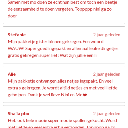
Samen met mo doen ze echt hun best om toch een beetje
de eenzaamheid te doen vergeten. Toppppp nini ga zo
door
Stefanie
2 jaar geleden
Mijn pakketje gister binnen gekregen. Een woord
WAUW! Super goed ingepakt en allemaal leuke dingetjes
gratis gekregen super lief! Wat zijn jullie een li
Alie
2 jaar geleden
Mijn pakketje ontvangen,alles netjes ingepakt. En veel
extra s gekregen. Je wordt altijd netjes en met veel liefde
geholpen. Dank je wel lieve Nini en Mo❤️
Shaila pbx
2 jaar geleden
Heb ook hele mooie super mooie spullen gekocht. Word
met liefde en veel extra erbij verzonden. Toppppp ga zo