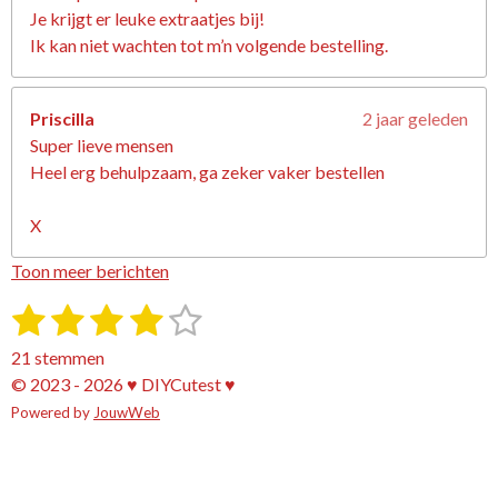
Je krijgt er leuke extraatjes bij!
Ik kan niet wachten tot m’n volgende bestelling.
Priscilla
2 jaar geleden
Super lieve mensen
Heel erg behulpzaam, ga zeker vaker bestellen
X
Toon meer berichten
1
2
3
4
5
S
R
t
a
s
s
s
s
s
e
21 stemmen
t
m
t
t
t
t
t
© 2023 - 2026 ♥ DIYCutest ♥
i
m
e
Powered by
e
e
JouwWeb
e
e
e
n
n
g
r
r
r
r
r
:
r
r
r
r