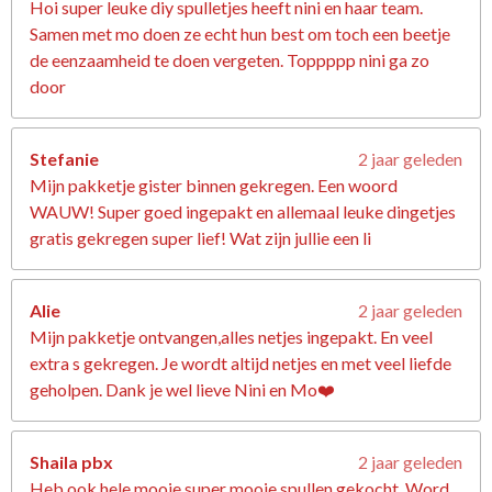
Hoi super leuke diy spulletjes heeft nini en haar team.
Samen met mo doen ze echt hun best om toch een beetje
de eenzaamheid te doen vergeten. Toppppp nini ga zo
door
Stefanie
2 jaar geleden
Mijn pakketje gister binnen gekregen. Een woord
WAUW! Super goed ingepakt en allemaal leuke dingetjes
gratis gekregen super lief! Wat zijn jullie een li
Alie
2 jaar geleden
Mijn pakketje ontvangen,alles netjes ingepakt. En veel
extra s gekregen. Je wordt altijd netjes en met veel liefde
geholpen. Dank je wel lieve Nini en Mo❤️
Shaila pbx
2 jaar geleden
Heb ook hele mooie super mooie spullen gekocht. Word