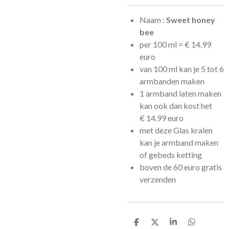
Naam :
Sweet honey
bee
per 100 ml =
€
14.99
euro
van 100 ml kan je 5 tot 6
armbanden maken
1 armband laten maken
kan ook dan kost het
€
14.99 euro
met deze Glas kralen
kan je armband maken
of gebeds ketting
boven de 60 euro gratis
verzenden
D
D
S
D