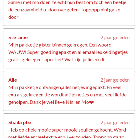
Samen met mo doen ze echt hun best om toch een beetje
de eenzaamheid te doen vergeten. Toppppp nini ga zo
door
Stefanie
2 jaar geleden
Mijn pakketje gister binnen gekregen. Een woord
WAUW! Super goed ingepakt en allemaal leuke dingetjes
gratis gekregen super lief! Wat zijn jullie een li
Alie
2 jaar geleden
Mijn pakketje ontvangen,alles netjes ingepakt. En veel
extra s gekregen. Je wordt altijd netjes en met veel liefde
geholpen. Dank je wel lieve Nini en Mo❤️
Shaila pbx
2 jaar geleden
Heb ook hele mooie super mooie spullen gekocht. Word
met liefde en veel extra erbij verzonden. Toppppp ga zo