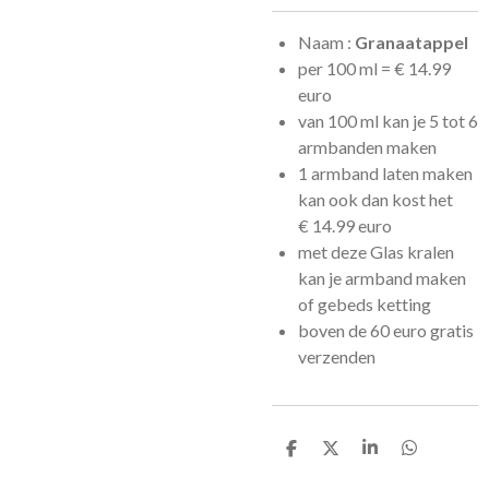
Naam :
Granaatappel
per 100 ml =
€
14.99
euro
van 100 ml kan je 5 tot 6
armbanden maken
1 armband laten maken
kan ook dan kost het
€
14.99 euro
met deze Glas kralen
kan je armband maken
of gebeds ketting
boven de 60 euro gratis
verzenden
D
D
S
D
e
e
h
e