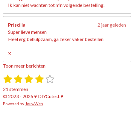
Ik kan niet wachten tot m’n volgende bestelling.
Priscilla
2 jaar geleden
Super lieve mensen
Heel erg behulpzaam, ga zeker vaker bestellen
X
Toon meer berichten
1
2
3
4
5
S
R
t
a
s
s
s
s
s
e
21 stemmen
t
m
t
t
t
t
t
© 2023 - 2026 ♥ DIYCutest ♥
i
m
e
Powered by
e
e
JouwWeb
e
e
e
n
n
g
r
r
r
r
r
:
r
r
r
r
3