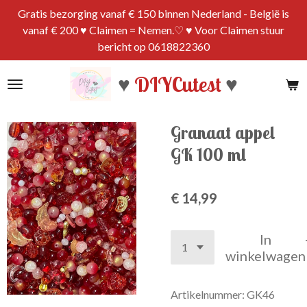
Gratis bezorging vanaf € 150 binnen Nederland - België is
Ga
vanaf € 200 ♥ Claimen = Nemen.♡ ♥ Voor Claimen stuur
direct
bericht op 0618822360
naar
de
♥
DIYCutest
♥
hoofdinhoud
Granaat appel
GK 100 ml
€ 14,99
In
winkelwagen
Artikelnummer:
GK46