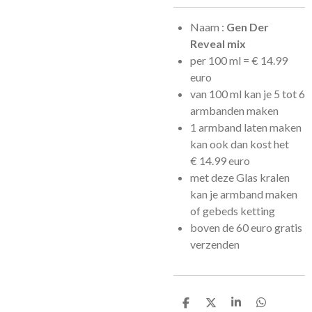
Naam :
Gen Der
Reveal mix
per 100 ml =
€
14.99
euro
van 100 ml kan je 5 tot 6
armbanden maken
1 armband laten maken
kan ook dan kost het
€
14.99 euro
met deze Glas kralen
kan je armband maken
of gebeds ketting
boven de 60 euro gratis
verzenden
D
D
S
D