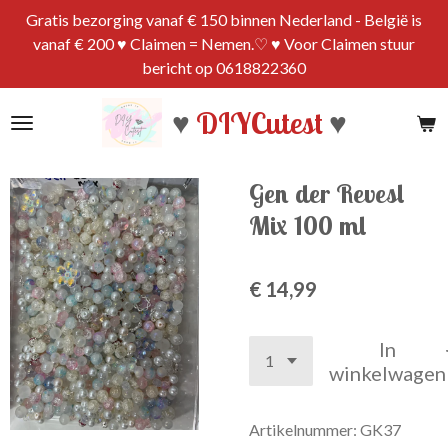
Gratis bezorging vanaf € 150 binnen Nederland - België is
Ga
vanaf € 200 ♥ Claimen = Nemen.♡ ♥ Voor Claimen stuur
direct
bericht op 0618822360
naar
de
♥
DIYCutest
♥
hoofdinhoud
Gen der Revesl
Mix 100 ml
€ 14,99
In
winkelwagen
Artikelnummer:
GK37