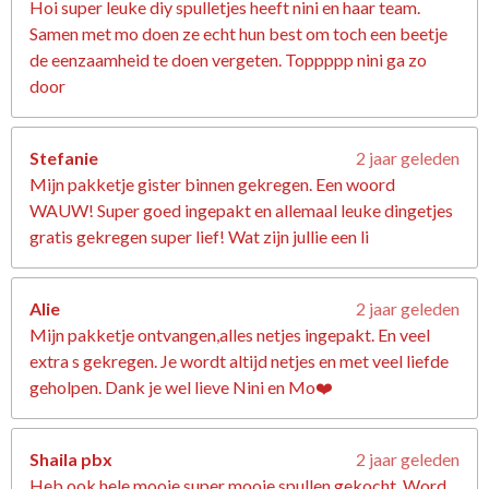
Hoi super leuke diy spulletjes heeft nini en haar team.
Samen met mo doen ze echt hun best om toch een beetje
de eenzaamheid te doen vergeten. Toppppp nini ga zo
door
Stefanie
2 jaar geleden
Mijn pakketje gister binnen gekregen. Een woord
WAUW! Super goed ingepakt en allemaal leuke dingetjes
gratis gekregen super lief! Wat zijn jullie een li
Alie
2 jaar geleden
Mijn pakketje ontvangen,alles netjes ingepakt. En veel
extra s gekregen. Je wordt altijd netjes en met veel liefde
geholpen. Dank je wel lieve Nini en Mo❤️
Shaila pbx
2 jaar geleden
Heb ook hele mooie super mooie spullen gekocht. Word