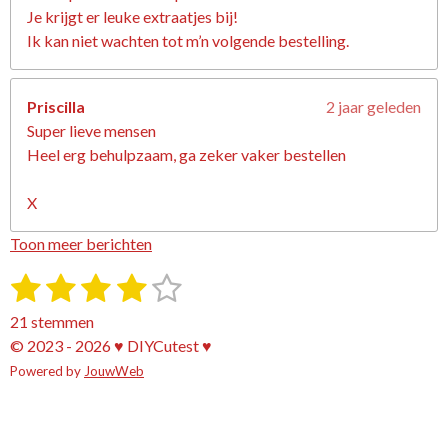
Je krijgt er leuke extraatjes bij!
Ik kan niet wachten tot m’n volgende bestelling.
Priscilla
2 jaar geleden
Super lieve mensen
Heel erg behulpzaam, ga zeker vaker bestellen
X
Toon meer berichten
1
2
3
4
5
S
R
t
a
s
s
s
s
s
e
21 stemmen
t
m
t
t
t
t
t
© 2023 - 2026 ♥ DIYCutest ♥
i
m
e
Powered by
e
e
JouwWeb
e
e
e
n
n
g
r
r
r
r
r
:
r
r
r
r