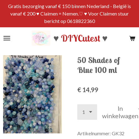
Gratis bezorging vanaf € 150 binnen Nederland - België is
Ga
vanaf € 200 ♥ Claimen = Nemen.♡ ♥ Voor Claimen stuur
direct
bericht op 0618822360
naar
de
♥
DIYCutest
♥
hoofdinhoud
50 Shades of
Blue 100 ml
€ 14,99
In
winkelwagen
Artikelnummer:
GK32