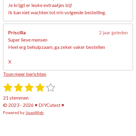
Je krijgt er leuke extraatjes bij!
Ik kan niet wachten tot m’n volgende bestelling.
Priscilla
2 jaar geleden
Super lieve mensen
Heel erg behulpzaam, ga zeker vaker bestellen
X
Toon meer berichten
1
2
3
4
5
S
R
t
a
s
s
s
s
s
e
21 stemmen
t
m
t
t
t
t
t
© 2023 - 2026 ♥ DIYCutest ♥
i
m
e
Powered by
e
e
JouwWeb
e
e
e
n
n
g
r
r
r
r
r
:
r
r
r
r