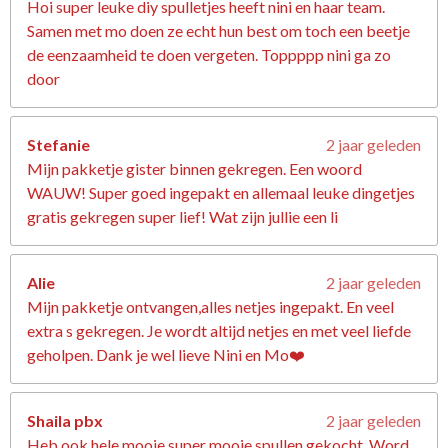
Hoi super leuke diy spulletjes heeft nini en haar team.
Samen met mo doen ze echt hun best om toch een beetje
de eenzaamheid te doen vergeten. Toppppp nini ga zo
door
Stefanie
2 jaar geleden
Mijn pakketje gister binnen gekregen. Een woord
WAUW! Super goed ingepakt en allemaal leuke dingetjes
gratis gekregen super lief! Wat zijn jullie een li
Alie
2 jaar geleden
Mijn pakketje ontvangen,alles netjes ingepakt. En veel
extra s gekregen. Je wordt altijd netjes en met veel liefde
geholpen. Dank je wel lieve Nini en Mo❤️
Shaila pbx
2 jaar geleden
Heb ook hele mooie super mooie spullen gekocht. Word