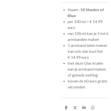
Naam :
50 Shades of
Blue
per 100 ml =
€
14.99
euro
van 100 ml kan je 5 tot 6
armbanden maken
1 armband laten maken
kan ook dan kost het
€
14.99 euro
met deze Glas kralen
kan je armband maken
of gebeds ketting
boven de 60 euro gratis
verzenden
D
D
S
D