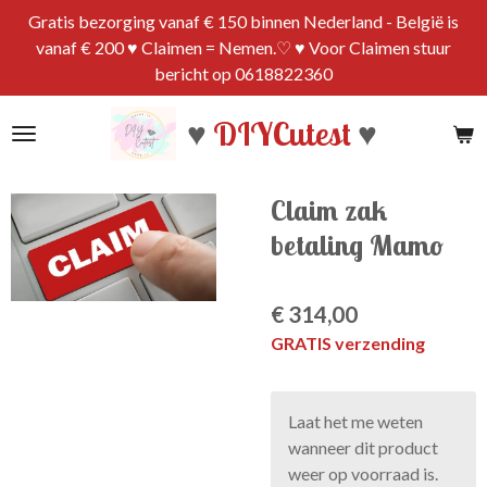
Gratis bezorging vanaf € 150 binnen Nederland - België is
Ga
vanaf € 200 ♥ Claimen = Nemen.♡ ♥ Voor Claimen stuur
direct
bericht op 0618822360
naar
de
♥
DIYCutest
♥
hoofdinhoud
Claim zak
betaling Mamo
€ 314,00
GRATIS verzending
Laat het me weten
wanneer dit product
weer op voorraad is.