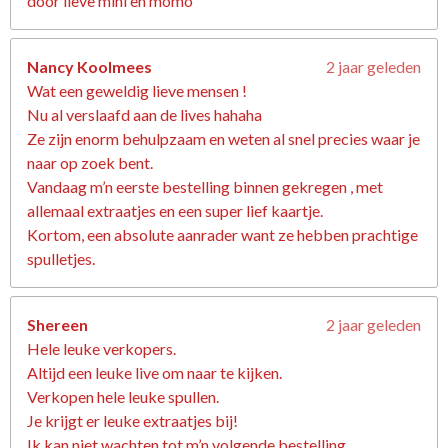
door lieve mini en momo
Nancy Koolmees
2 jaar geleden
Wat een geweldig lieve mensen !
Nu al verslaafd aan de lives hahaha
Ze zijn enorm behulpzaam en weten al snel precies waar je
naar op zoek bent.
Vandaag m’n eerste bestelling binnen gekregen , met
allemaal extraatjes en een super lief kaartje.
Kortom, een absolute aanrader want ze hebben prachtige
spulletjes.
Shereen
2 jaar geleden
Hele leuke verkopers.
Altijd een leuke live om naar te kijken.
Verkopen hele leuke spullen.
Je krijgt er leuke extraatjes bij!
Ik kan niet wachten tot m’n volgende bestelling.