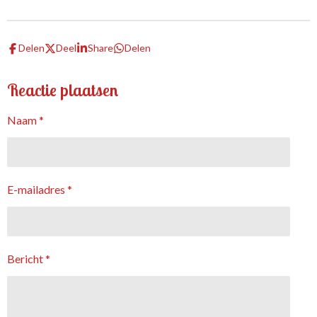
n
e
n
Delen
Deel
Share
Delen
Reactie plaatsen
Naam *
E-mailadres *
Bericht *