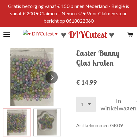
Gratis bezorging vanaf € 150 binnen Nederland - België is
Ga
vanaf € 200 ♥ Claimen = Nemen.♡ ♥ Voor Claimen stuur
direct
bericht op 0618822360
naar
de
♥
DIYCutest
♥
hoofdinhoud
Easter Bunny
Glas kralen
€ 14,99
In
winkelwagen
Artikelnummer:
GK09