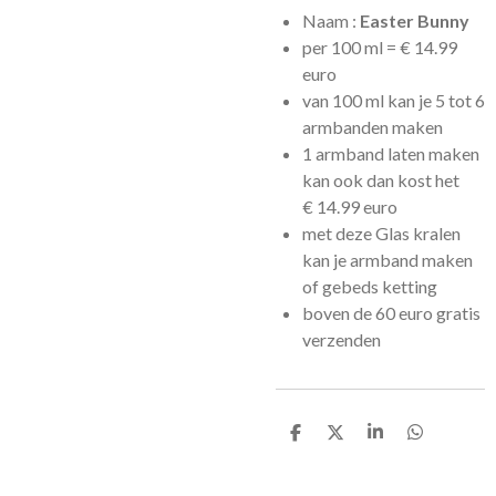
Naam :
Easter Bunny
per 100 ml =
€
14.99
euro
van 100 ml kan je 5 tot 6
armbanden maken
1 armband laten maken
kan ook dan kost het
€
14.99 euro
met deze Glas kralen
kan je armband maken
of gebeds ketting
boven de 60 euro gratis
verzenden
D
D
S
D
e
e
h
e
l
e
a
l
e
l
r
e