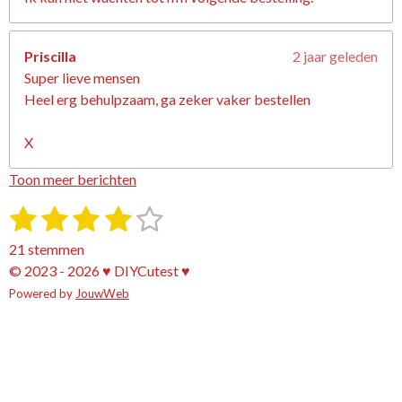
Priscilla
2 jaar geleden
Super lieve mensen
Heel erg behulpzaam, ga zeker vaker bestellen
X
Toon meer berichten
1
2
3
4
5
S
R
t
a
s
s
s
s
s
e
21 stemmen
t
m
t
t
t
t
t
© 2023 - 2026 ♥ DIYCutest ♥
i
m
e
Powered by
e
e
JouwWeb
e
e
e
n
n
g
r
r
r
r
r
:
r
r
r
r
3
e
e
e
e
.