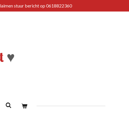
Claimen stuur bericht op 0618822360
t
♥