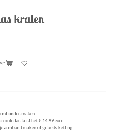
las kralen
en
o
6 armbanden maken
an ook dan kost het
€
14.99 euro
 je armband maken of gebeds ketting