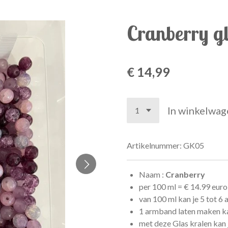
Cranberry g
€ 14,99
In winkelwag
Artikelnummer:
GK05
Naam :
Cranberry
per 100 ml =
€
14.99 eur
van 100 ml kan je 5 tot 
1 armband laten maken k
met deze Glas kralen kan