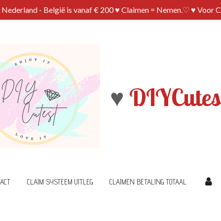
n Nederland - België is vanaf € 200 ♥ Claimen = Nemen.♡ ♥ Voor 
♥
DIYCutes
ACT
CLAIM SYSTEEM UITLEG
CLAIMEN BETALING TOTAAL