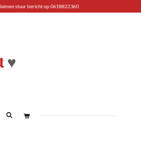
Claimen stuur bericht op 0618822360
t
♥