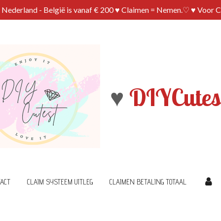
n Nederland - België is vanaf € 200 ♥ Claimen = Nemen.♡ ♥ Voor 
♥
DIYCutes
ACT
CLAIM SYSTEEM UITLEG
CLAIMEN BETALING TOTAAL