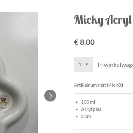
Micky Acryl
€ 8,00
In winkelwag
Artikelnummer:
MIck01
100 ml
Acryl plaa
2 cm