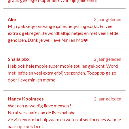
gratis gekregen super lief! Wat zijn jullie een li
Alie
2 jaar geleden
Mijn pakketje ontvangen,alles netjes ingepakt. En veel
extra s gekregen. Je wordt altijd netjes en met veel liefde
geholpen. Dank je wel lieve Nini en Mo❤️
Shaila pbx
2 jaar geleden
Heb ook hele mooie super mooie spullen gekocht. Word
met liefde en veel extra erbij verzonden. Toppppp ga zo
door lieve mini en momo
Nancy Koolmees
2 jaar geleden
Wat een geweldig lieve mensen !
Nu al verslaafd aan de lives hahaha
Ze zijn enorm behulpzaam en weten al snel precies waar je
naar op zoek bent.