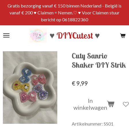
Gratis bezorging vanaf € 150 binnen Nederland - België is
Ga
vanaf € 200 ♥ Claimen = Nemen.♡ ♥ Voor Claimen stuur
direct
bericht op 0618822360
naar
de
♥
DIYCutest
♥
hoofdinhoud
Cuty Sanrio
Shaker DIY Strik
€ 9,99
In
winkelwagen
Artikelnummer:
SS01