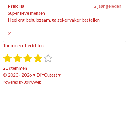
Priscilla
2 jaar geleden
Super lieve mensen
Heel erg behulpzaam, ga zeker vaker bestellen
X
Toon meer berichten
1
2
3
4
5
S
R
t
a
s
s
s
s
s
e
21 stemmen
t
m
t
t
t
t
t
© 2023 - 2026 ♥ DIYCutest ♥
i
m
e
Powered by
e
e
JouwWeb
e
e
e
n
n
g
r
r
r
r
r
:
r
r
r
r
3
e
e
e
e
.
9
n
n
n
n
5