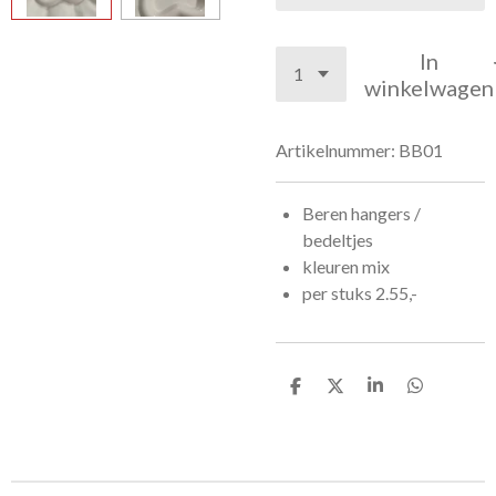
In
winkelwagen
Artikelnummer:
BB01
Beren hangers /
bedeltjes
kleuren mix
per stuks 2.55,-
D
D
S
D
e
e
h
e
l
e
a
l
e
l
r
e
n
e
n