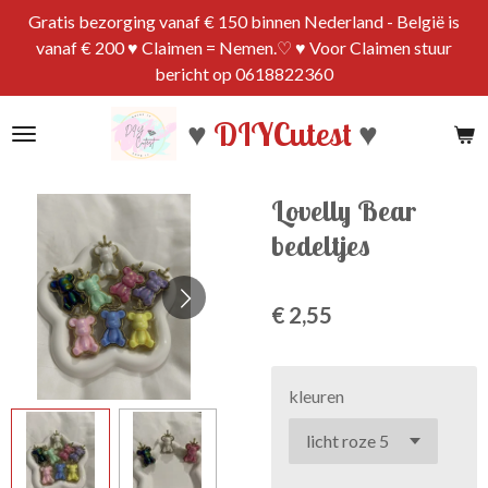
Gratis bezorging vanaf € 150 binnen Nederland - België is
Ga
vanaf € 200 ♥ Claimen = Nemen.♡ ♥ Voor Claimen stuur
direct
bericht op 0618822360
naar
de
♥
DIYCutest
♥
hoofdinhoud
Lovelly Bear
bedeltjes
€ 2,55
kleuren